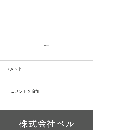
コメント
お盆も営業
出産内祝🎁
コメントを追加…
株式会社ベル