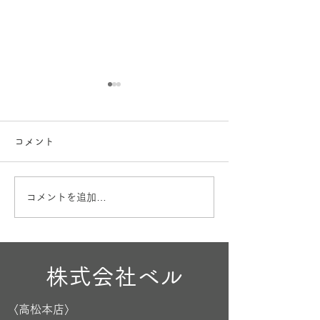
コメント
お盆も営業
出産内祝🎁
コメントを追加…
株式会社ベル
〈高松本店〉