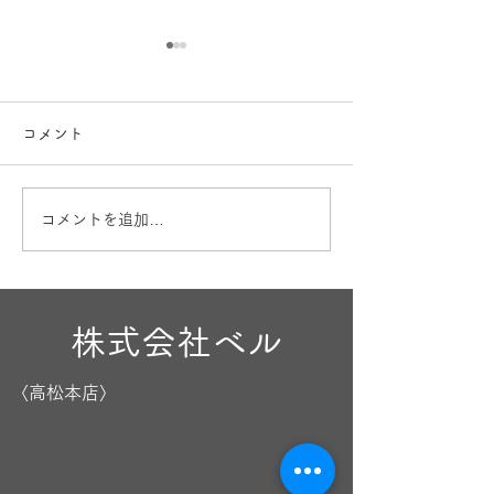
コメント
お盆も営業
出産内祝🎁
コメントを追加…
株式会社ベル
〈高松本店〉