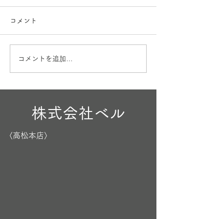
コメント
お盆も営業
出産内祝🎁
コメントを追加…
株式会社ベル
〈高松本店〉