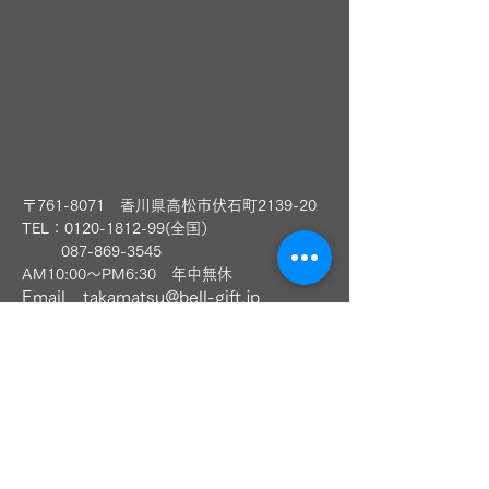
〒761-8071 香川県高松市伏石町2139-20
TEL：0120-1812-99(全国）
​
087-869-3545
AM10:00～PM6:30 年中無休
Email
takamatsu@bell-gift.jp
LINEお友達追加（高松本店）
〈丸亀本店〉