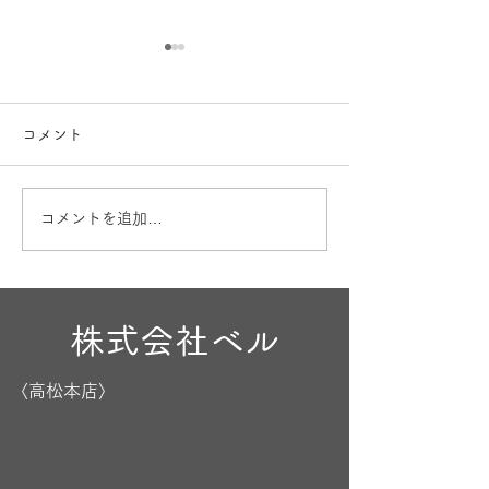
コメント
お盆も営業
出産内祝🎁
コメントを追加…
株式会社ベル
〈高松本店〉