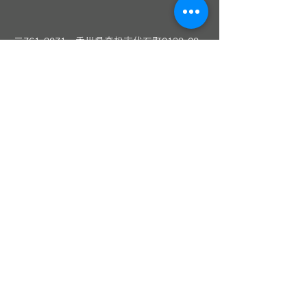
〒761-8071 香川県高松市伏石町2139-20
TEL：0120-1812-99(全国）
​
087-869-3545
AM10:00～PM6:30 年中無休
Email
takamatsu@bell-gift.jp
LINEお友達追加（高松本店）
〈丸亀本店〉