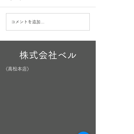
お盆も営業
出産内祝🎁
コメントを追加…
株式会社ベル
〈高松本店〉