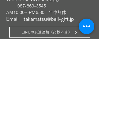
​
087-869-3545
AM10:00～PM6:30 年中無休
Email
takamatsu@bell-gift.jp
LINEお友達追加（高松本店）
〈丸亀本店〉
〒763-0071 香川県丸亀市田村町789-1