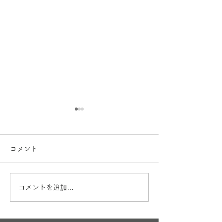
コメント
お盆も営業
出産内祝🎁
コメントを追加…