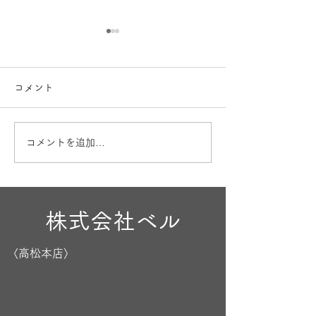
コメント
お盆も営業
出産内祝🎁
コメントを追加…
株式会社ベル
〈高松本店〉