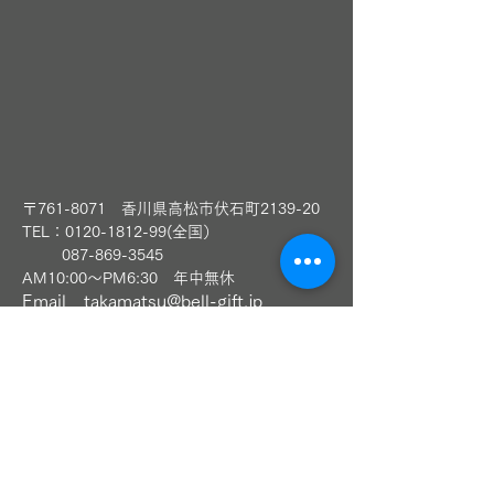
〒761-8071 香川県高松市伏石町2139-20
TEL：0120-1812-99(全国）
​
087-869-3545
AM10:00～PM6:30 年中無休
Email
takamatsu@bell-gift.jp
LINEお友達追加（高松本店）
〈丸亀本店〉