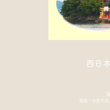
西日
​結婚・出産内